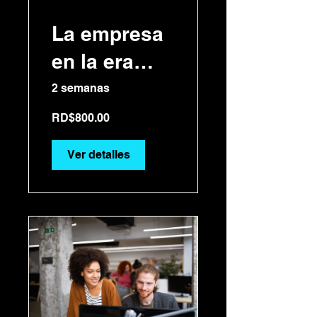
La empresa
en la era
digital
2 semanas
RD$800.00
Ver detalles